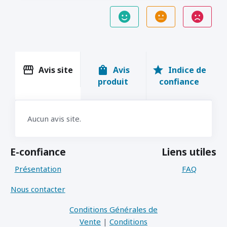
storefront
shopping_bag
star
Avis site
Avis
Indice de
produit
confiance
Aucun avis site.
E-confiance
Liens utiles
Présentation
FAQ
Nous contacter
Conditions Générales de
Vente
|
Conditions