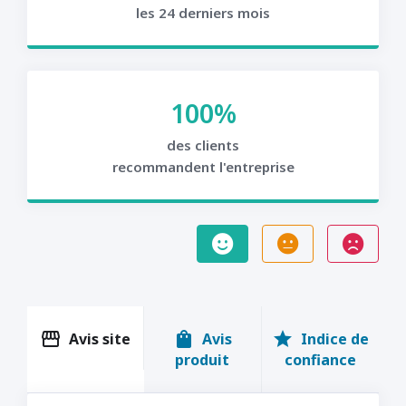
les 24 derniers mois
100%
des clients
recommandent l'entreprise
storefront
shopping_bag
star
Avis site
Avis
Indice de
produit
confiance