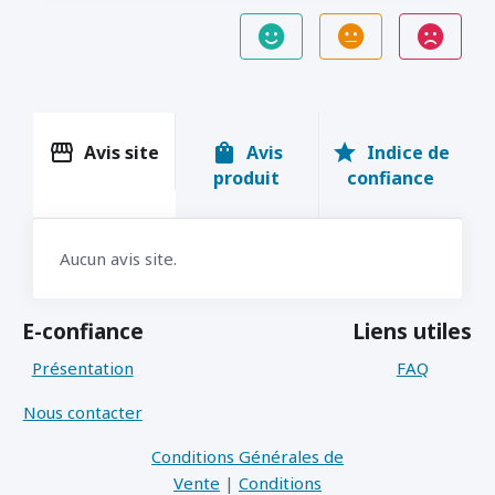
storefront
shopping_bag
star
Avis site
Avis
Indice de
produit
confiance
Aucun avis site.
E-confiance
Liens utiles
Présentation
FAQ
Nous contacter
Conditions Générales de
Vente
|
Conditions