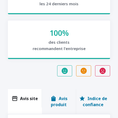
les 24 derniers mois
100%
des clients
recommandent l'entreprise
storefront
shopping_bag
star
Avis site
Avis
Indice de
produit
confiance