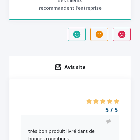
des clients
recommandent l'entreprise
storefront
Avis site
5 / 5
très bon produit livré dans de
bonnes conditions